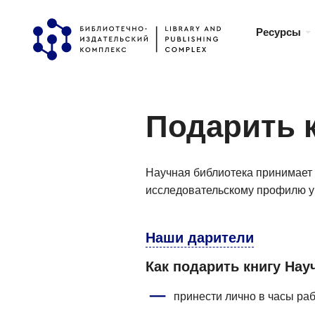
Перейти
Ресурсы
к
основному
содержанию
Подарить 
Научная библиотека принимает 
исследовательскому профилю у
Наши дарители
Как подарить книгу Нау
принести лично в часы ра