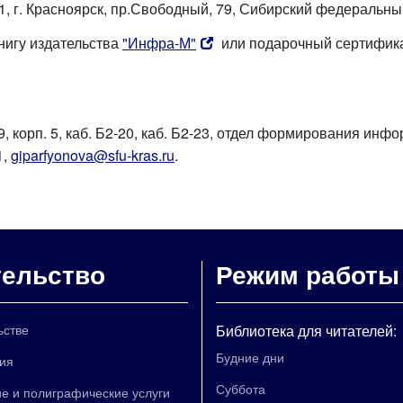
1, г. Красноярск, пр.Свободный, 79, Сибирский федеральны
нигу издательства
"Инфра-М"
или подарочный сертифика
79, корп. 5, каб. Б2-20, каб. Б2-23, отдел формирования и
1,
giparfyonova@sfu-kras.ru
.
тельство
Режим работы
ьстве
Библиотека для читателей:
Будние дни
ия
Суббота
е и полиграфические услуги