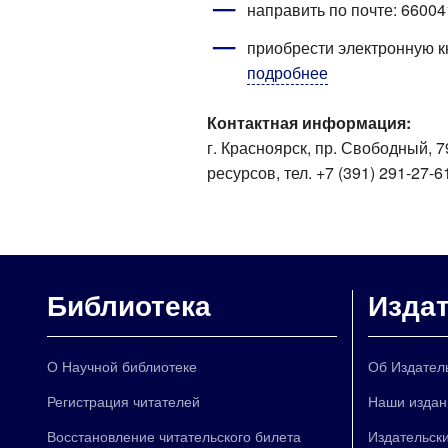
направить по почте: 66004
приобрести электронную к
подробнее
Контактная информация:
г. Красноярск, пр. Свободный, 
ресурсов, тел. +7 (391) 291-27-6
Библиотека
Изда
О Научной библиотеке
Об Издател
Регистрация читателей
Наши издан
Восстановление читательского билета
Издательски