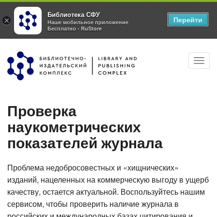
Библиотека СФУ
Перейти
×
Наше мобильное приложение
Бесплатно - RuStore
Перейти
Toggl
к
navig
основному
содержанию
Проверка
наукометрических
показателей журнала
Проблема недобросовестных и «хищнических»
изданий, нацеленных на коммерческую выгоду в ущерб
качеству, остается актуальной. Воспользуйтесь нашим
сервисом, чтобы проверить наличие журнала в
российских и международных базах цитирования и