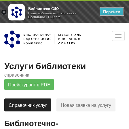
Библиотека СФУ
Перейти
×
Наше мобильное приложение
Бесплатно - RuStore
Перейти
Toggl
к
navig
основному
содержанию
Услуги библиотеки
справочник
Прейскурант в PDF
Справочник услуг
(активная вкладка)
Новая заявка на услугу
Г
л
Библиотечно-