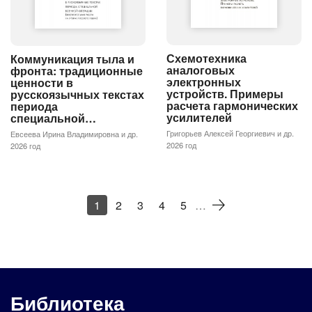
Схемотехника
Коммуникация тыла и
аналоговых
фронта: традиционные
электронных
ценности в
устройств. Примеры
русскоязычных текстах
расчета гармонических
периода
усилителей
специальной…
Григорьев Алексей Георгиевич и др.
Евсеева Ирина Владимировна и др.
2026 год
2026 год
1
2
3
4
5
…
Библиотека