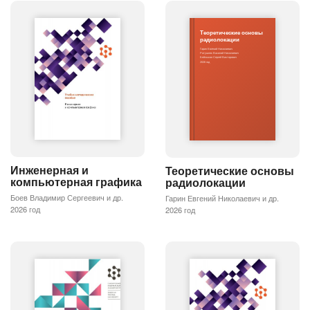
Теоретические основы
радиолокации
Гарин Евгений Николаевич
Ратушняк Василий Николаевич
Бейльман Сергей Викторович
2026 год
Инженерная и
Теоретические основы
компьютерная графика
радиолокации
Боев Владимир Сергеевич и др.
Гарин Евгений Николаевич и др.
2026 год
2026 год