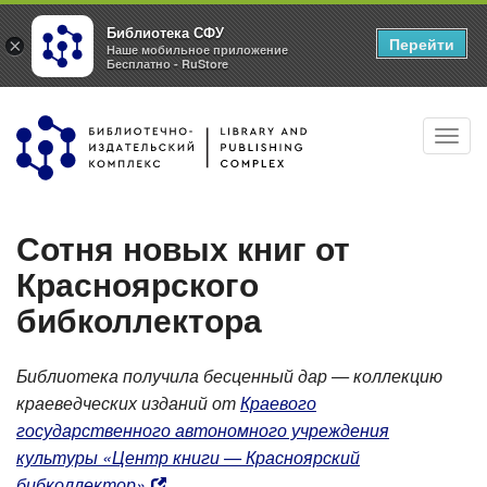
Библиотека СФУ
Перейти
×
Наше мобильное приложение
Бесплатно - RuStore
Перейти
Toggl
к
navig
основному
содержанию
Сотня новых книг от
Красноярского
бибколлектора
Библиотека получила бесценный дар — коллекцию
краеведческих изданий от
Краевого
государственного автономного учреждения
культуры «Центр книги — Красноярский
бибколлектор»
.