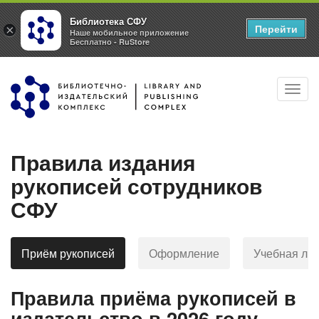
Библиотека СФУ
Перейти
×
Наше мобильное приложение
Бесплатно - RuStore
Перейти
Toggl
к
navig
основному
содержанию
Правила издания
рукописей сотрудников
СФУ
Приём рукописей
Оформление
Учебная ли
Правила приёма рукописей в
издательство в 2026 году