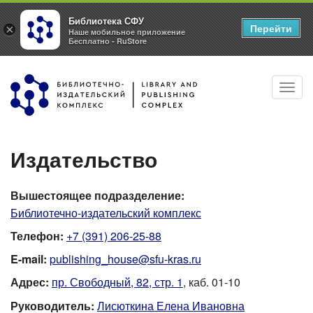
Библиотека СФУ
Перейти
×
Наше мобильное приложение
Бесплатно - RuStore
Перейти
Toggl
к
navig
основному
содержанию
Издательство
Вышестоящее подразделение:
Библиотечно-издательский комплекс
Телефон:
+7 (391) 206-25-88
E-mail:
publishing_house@sfu-kras.ru
Адрес:
пр. Свободный, 82, стр. 1
, каб. 01-10
Руководитель:
Лисюткина Елена Ивановна