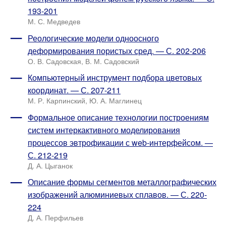
193-201
М. С. Медведев
Реологические модели одноосного
деформирования пористых сред. — С. 202-206
О. В. Садовская, В. М. Садовский
Компьютерный инструмент подбора цветовых
координат. — С. 207-211
М. Р. Карпинский, Ю. А. Маглинец
Формальное описание технологии построениям
систем интеркактивного моделирования
процессов эвтрофикации с web-интерфейсом. —
С. 212-219
Д. А. Цыганок
Описание формы сегментов металлографических
изображений алюминиевых сплавов. — С. 220-
224
Д. А. Перфильев