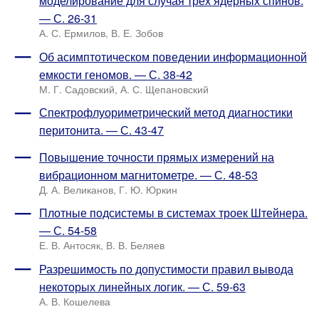
моделирование для случая трех ядерных спинов.
— С. 26-31
А. С. Ермилов, В. Е. Зобов
Об асимптотическом поведении информационной
емкости геномов. — С. 38-42
М. Г. Садовский, А. С. Щепановский
Спектрофлуориметрический метод диагностики
перитонита. — С. 43-47
Повышение точности прямых измерений на
вибрационном магнитометре. — С. 48-53
Д. А. Великанов, Г. Ю. Юркин
Плотные подсистемы в системах троек Штейнера.
— С. 54-58
Е. В. Антосяк, В. В. Беляев
Разрешимость по допустимости правил вывода
некоторых линейных логик. — С. 59-63
А. В. Кошелева