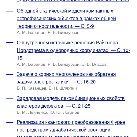
Об одной статической модели компактных
астрофизических объектов в рамках общей
теории относительности. — С. 5-9
А. М. Баранов, Р. В. Бикмурзин
О внутреннем источнике решения Райснера-
Нордстрема в однородных координатах. — С. 10-
15
А. М. Баранов, Р. В. Бикмурзин, З. В. Власов
Задача о корнях многочленов как обратная
задача электростатики. — С. 16-20
В. П. Казанцев, Е. Н. Шляхтич
Зарядовая модель рекомбинационных свойств
кластеров дефектов. — С. 21-25
В. М. Ленченко, Ю. Ю. Логинов
Реализация квантового преобразования Фурье
постредством адиабатической эволюции: