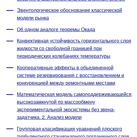
Эвентологическое обоснование классической
модели рынка
Об одном аналоге теоремы Окада
Конвективная устойчивость горизонтального слоя
жидкости со свободной границей при
периодических колебаниях температуры
Кооперативные эффекты в объединенной
системе резервирования с восстановлением и
конкуренцией между ремонтными местами
Математическая модель самоподдерживающейся
высокозамкнутой по массообмену
экспериментальной экосистемы без звена-
задатчика. 2. Анализ модели
Групповая класификация уравнений плоского
турбулентного стационарного пограничного слоя