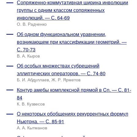
Сопряженно-коммутативная ширина инволюции
группы с одним классом сопряженных
инволюций. — С. 64-69
О. В. Радченко
Об одном функциональном уравнении,
возникающем при классификации геометрий. —
С. 70-73
В. А. Кыров
Об особых множествах субрешений
эллиптических операторов. — С. 74-80
Б. И. Абдуллаев, Ж. Р. Ярметов
Контур амебы комплексной прямой в Cn. — С. 81-
84
К. В. Кузвесов
О некоторых обобщениях рекуррентных формул
Ньютона. — С. 85-91
А. А. Кытманов