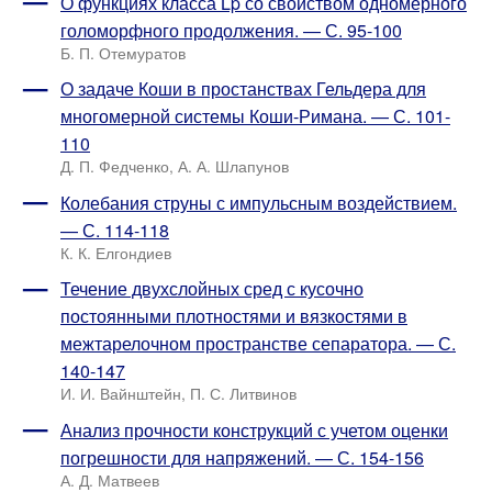
О функциях класса Lp со свойством одномерного
голоморфного продолжения. — С. 95-100
Б. П. Отемуратов
О задаче Коши в простанствах Гельдера для
многомерной системы Коши-Римана. — С. 101-
110
Д. П. Федченко, А. А. Шлапунов
Колебания струны с импульсным воздействием.
— С. 114-118
К. К. Елгондиев
Течение двухслойных сред с кусочно
постоянными плотностями и вязкостями в
межтарелочном пространстве сепаратора. — С.
140-147
И. И. Вайнштейн, П. С. Литвинов
Анализ прочности конструкций с учетом оценки
погрешности для напряжений. — С. 154-156
А. Д. Матвеев