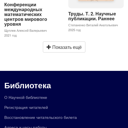
Конференции
международных
Труды. Т. 2. Научные
математических
публикации. Раннее
центров мирового
уровня
Степаненко Виталий Анатольевич
2025 год
Щуплев Алексей Валерьевич
2021 год
Показать ещё
Библиотека
О Научной библиотеке
Регистрация читателей
Восстановление читательского билета
Адреса и часы работы