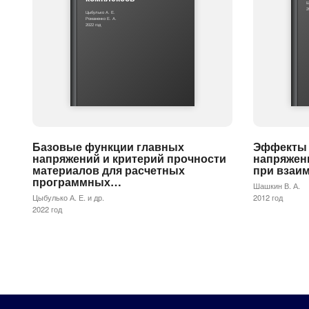
Ш
2
Цыбулько А. Е.
Романенко Е. А.
2022 год
Базовые функции главных
Эффекты 
напряжений и критерий прочности
напряжени
материалов для расчетных
при взаи
программных…
Шашкин В. А.
Цыбулько А. Е. и др.
2012 год
2022 год