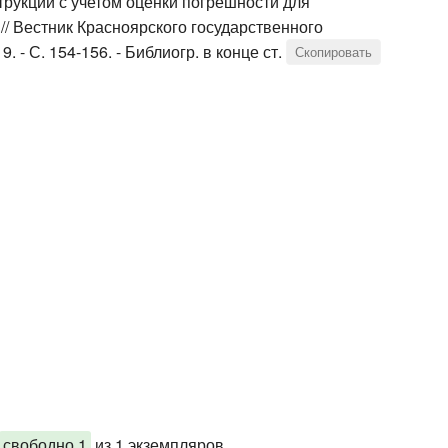
трукций с учетом оценки погрешности для
 // Вестник Красноярского государственного
. - С. 154-156. - Библиогр. в конце ст.
Скопировать
свободно 1
из 1 экземпляров