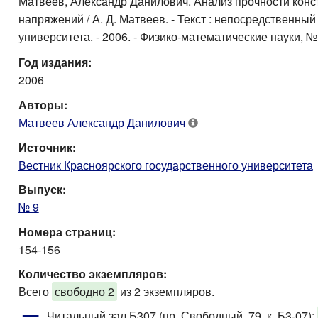
Матвеев, Александр Данилович. Анализ прочности конс
напряжений / А. Д. Матвеев. - Текст : непосредственный
университета. - 2006. - Физико-математические науки, № 9
Год издания:
2006
Авторы:
Матвеев Александр Данилович
Источник:
Вестник Красноярского государственного университета
Выпуск:
№ 9
Номера страниц:
154-156
Количество экземпляров:
Всего
свободно 2
из 2 экземпляров.
Читальный зал Б307 (пр. Свободный, 79, к. Б3-07)
: