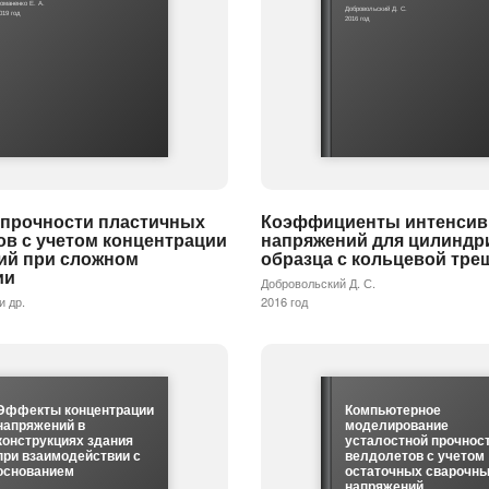
оманенко Е. А.
Добровольский Д. С.
019 год
2016 год
 прочности пластичных
Коэффициенты интенсив
ов с учетом концентрации
напряжений для цилиндр
ий при сложном
образца с кольцевой тр
ии
Добровольский Д. С.
и др.
2016 год
Эффекты концентрации
Компьютерное
напряжений в
моделирование
конструкциях здания
усталостной прочнос
при взаимодействии с
велдолетов с учетом
основанием
остаточных сварочн
напряжений