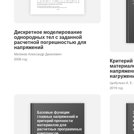
Р
2
Дискретное моделирование
однородных тел с заданной
расчетной погрешностью для
напряжений
Матвеев Александр Данилович
2006 год
Критерий
материал
напряжен
нагружен
Цыбулько А. Е. 
2019 год
Базовые функции
главных напряжений и
критерий прочности
материалов для
расчетных программных
комплексов