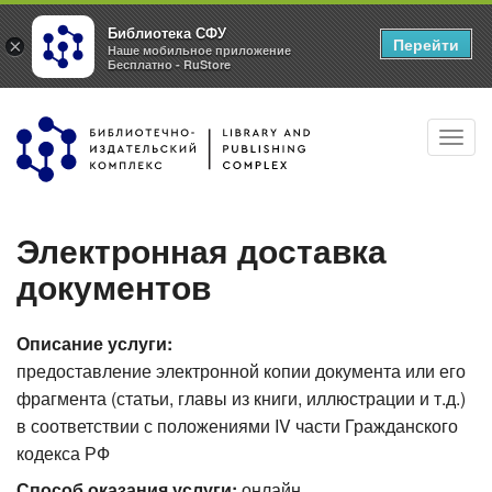
Библиотека СФУ
Перейти
×
Наше мобильное приложение
Бесплатно - RuStore
Перейти
Toggl
к
navig
основному
содержанию
Электронная доставка
документов
Описание услуги:
предоставление электронной копии документа или его
фрагмента (статьи, главы из книги, иллюстрации и т.д.)
в соответствии с положениями IV части Гражданского
кодекса РФ
Способ оказания услуги:
онлайн