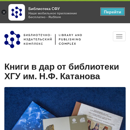
Библиотека СФУ
Перейти
×
Наше мобильное приложение
Бесплатно - RuStore
Перейти
Toggl
к
navig
основному
содержанию
Книги в дар от библиотеки
ХГУ им. Н.Ф. Катанова