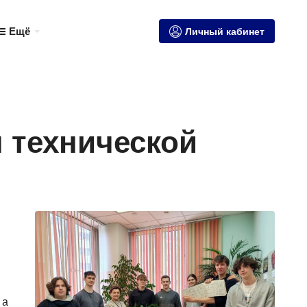
Ещё
Личный кабинет
 технической
 а