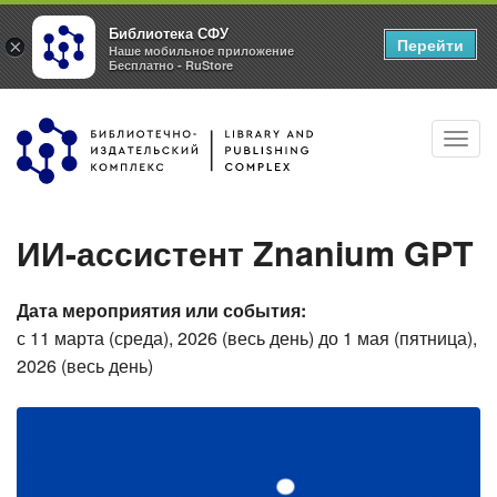
Библиотека СФУ
Перейти
×
Наше мобильное приложение
Бесплатно - RuStore
Перейти
Toggl
к
navig
основному
содержанию
ИИ-ассистент Znanium GPT
Дата мероприятия или события:
с
11 марта (среда), 2026 (весь день)
до
1 мая (пятница),
2026 (весь день)