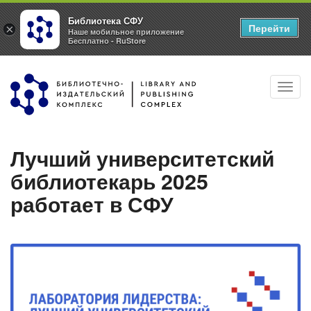
Библиотека СФУ
Перейти
×
Наше мобильное приложение
Бесплатно - RuStore
Перейти
Toggl
к
navig
основному
содержанию
Лучший университетский
библиотекарь 2025
работает в СФУ