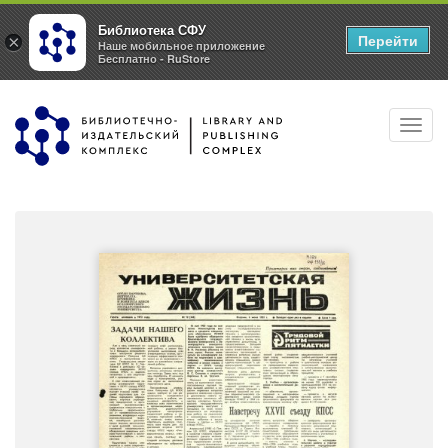
Библиотека СФУ
Перейти
×
Наше мобильное приложение
Бесплатно - RuStore
Перейти
Toggl
к
navig
основному
содержанию