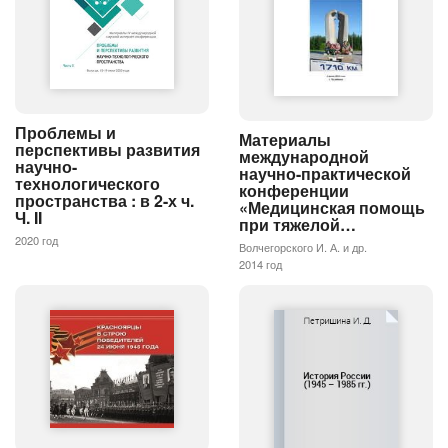
Проблемы и
Материалы
перспективы развития
международной
научно-
научно-практической
технологического
конференции
пространства : в 2-х ч.
«Медицинская помощь
Ч. II
при тяжелой…
2020 год
Волчегорского И. А. и др.
2014 год