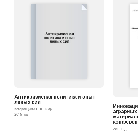
Антикризисная политика и опыт
левых сил
Инноваци
Кагарлицкого Б. Ю. и др.
аграрных 
2015 год
материал
конфере
2012 год