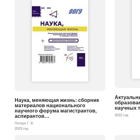
Актуальн
Наука, меняющая жизнь: сборник
образован
материалов национального
научных 
научного форума магистрантов,
2022 год
аспирантов…
Петрук Г. В.
2023 год