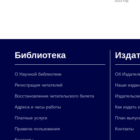
2023 год
Библиотека
Изда
О Научной библиотеке
Об Издател
Регистрация читателей
Наши издан
Восстановление читательского билета
Издательски
Адреса и часы работы
Как издать 
Платные услуги
План выпус
Правила пользования
Контакты
Контакты