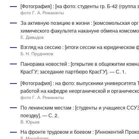
[Фотография] : [на фото: студенты гр. Б-42 (группа 
фото Г. А. Романюты
За активную позицию в жизни : [комсомольская ор
химического факультета накануне обмена комсомол
Е. Давыдов
Взгляд на сессию : [итоги сессии на юридическом ф
Б. Н. Прудников
Панорама новостей : [открытие в общежитии комн
КрасГУ; заседание партбюро КрасГУ]. — С. 1.
[Фотография] : на фото: выпускники университета
работой на кафедре неорганической и органическо
фото Г. А. Романюты
По ленинским местам : [студенты и учащиеся ССУЗ
поездку]. — С. 2.
В. Юрьев
На фронте трудовом и боевом : [Иннокентий Проко
Е. Михайлова