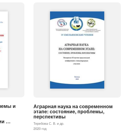
лемы и
Аграрная наука на современном
этапе: состояние, проблемы,
перспективы
ии …
Теребова С. В. и др.
2020 год