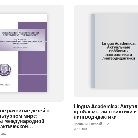
Lingua Academica: Актуа
е развитие детей в
проблемы лингвистики и
льтурном мире:
лингводидактики
ы международной
Крашенинниковой Н. А.
рактической…
2021 год
 др.