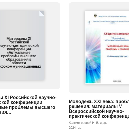
 XI Российской научно-
Молодежь XXI века: проб
ской конференции
решения: материалы V
ные проблемы высшего
Всероссийской научно-
ния…
практической конференц
Коломогоровой Н. В. и др.
2024 год