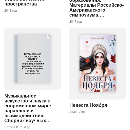
пространства
Материалы Российско-
Американского
2019 год
симпозиума….
2017 год
Музыкальное
искусство и наука в
Невеста Ноября
современном мире:
параллели и
Арден Лия
взаимодействие:
Сборник научных…
Петров В. О. и др.