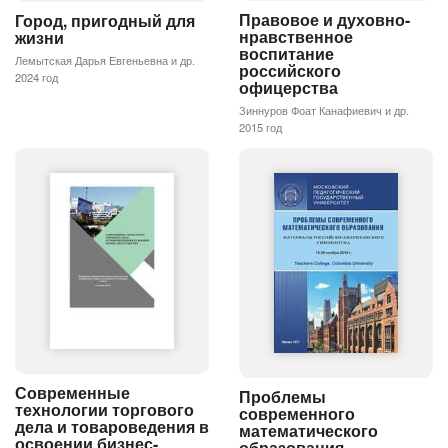
Правовое и духовно-
Город, пригодный для
нравственное
жизни
воспитание
Лемытская Дарья Евгеньевна и др.
российского
2024 год
офицерства
Зиннуров Фоат Канафиевич и др.
2015 год
Современные
Проблемы
технологии торгового
современного
дела и товароведения в
математического
освоении бизнес-
образования.