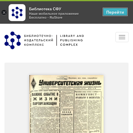
Библиотека СФУ
Перейти
×
Наше мобильное приложение
Бесплатно - RuStore
Перейти
Toggl
к
navig
основному
содержанию