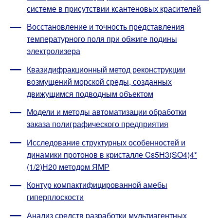
системе в присутствии ксантеновых красителей
Восстановление и точность представления
температурного поля при обжиге подины
электролизера
Квазидифракционный метод реконструкции
возмущений морской среды, созданных
движущимся подводным объектом
Модели и методы автоматизации обработки
заказа полиграфического предприятия
Исследование структурных особенностей и
динамики протонов в кристалле Cs5H3(SO4)4*
(1/2)H20 методом ЯМР
Контур компактифицированной амебы
гиперплоскости
Анализ средств разработки мультиагентных