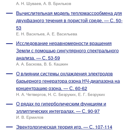
А. Н. Шуваев, А. В. Брильков
Вычислительная модель тепломассообмена для
двухфазного течения в пористой среде. — С. 50-
53
Е. Н. Васильев, А. Е. Васильева
Исследование неравномерности вращения
Земли с помощью сингулярного спектрального
анализа. — С. 53-59
А. А. Баскова, В. Б. Кашкин
О влиянии системы охлаждения электродов
барьерного генератора озона НЧ-диапазона на
концентрацию озона. — С. 60-62
Н. А. Четвергов, Н. С. Безруких, Е. Г. Безруких
О рядах по гиперболическим функциям и
эллиптических интегралах. — С. 90-97
И. В. Ермилов
Эвентологическая теория игр. — С. 107-114