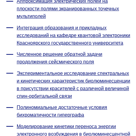
Аппроксимация электрических полей на
плоскости полями экранированных точечных
мультиполей
Интеграция образования и прикладных
исследований на кафедре квантовой электроники
Красноярского государственного университета
Численное решение обратной задачи
продолжения сейсмического поля
Экспериментальное исследование спектральных
и кинетических характеристик биолюминесценции
в присутствии красителей с различной величиной
спин-орбитальной связи
Полиномиальные достаточные условия
бихроматичности гиперграфа
Моделирование кинетики переноса энергии
электронного возбуждения в биолюминесцентной