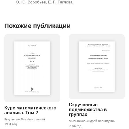
О. Ю. Воробьев, Е. Г. Тяглова
Похожие публикации
Скрученные
Курс математического
подмножества в
анализа. Том 2
группах
Кудрявцев Лев Дмитриевич
Мыльников Андрей Леонидович
1981 год
2006 год