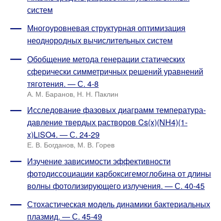
систем
Многоуровневая структурная оптимизация
неоднородных вычислительных систем
Обобщение метода генерации статических
сферически симметричных решений уравнений
тяготения. — С. 4-8
А. М. Баранов, Н. Н. Паклин
Исследование фазовых диаграмм температура-
давление твердых растворов Cs(x)(NH4)(1-
x)LiSO4. — С. 24-29
Е. В. Богданов, М. В. Горев
Изучение зависимости эффективности
фотодиссоциации карбоксигемоглобина от длины
волны фотолизирующего излучения. — С. 40-45
Стохастическая модель динамики бактериальных
плазмид. — С. 45-49