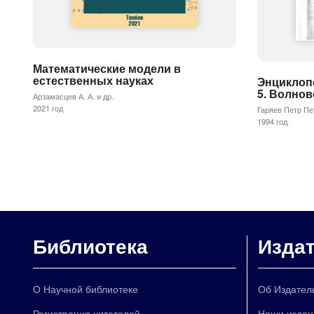
Математические модели в
естественных науках
Энциклоп
5. Волнов
Арзамасцев А. А. и др.
2021 год
Гаряев Петр Пе
1994 год
Библиотека
Изда
О Научной библиотеке
Об Издател
Регистрация читателей
Наши издан