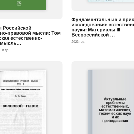
Фундаментальные и при
исследования: естестве
я Российской
науки: Материалы III
нно-правовой мысли: Том
Всероссийской …
ская естественно-
2023 год
я мысль…
. и др.