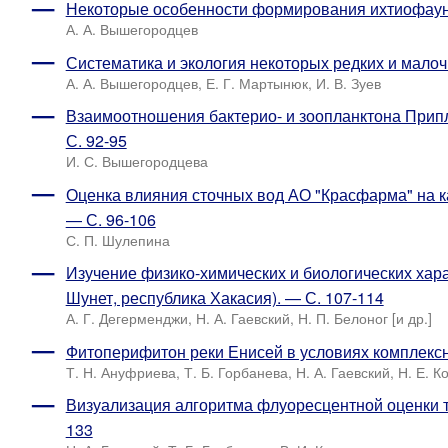
Некоторые особенности формирования ихтиофаун
А. А. Вышегородцев
Систематика и экология некоторых редких и мало
А. А. Вышегородцев, Е. Г. Мартынюк, И. В. Зуев
Взаимоотношения бактерио- и зоопланктона Прип
С. 92-95
И. С. Вышегородцева
Оценка влияния сточных вод АО "Красфарма" на к
— С. 96-106
С. П. Шулепина
Изучение физико-химических и биологических хара
Шунет, республика Хакасия). — С. 107-114
А. Г. Дегерменджи, Н. А. Гаевский, Н. П. Белоног [и др.]
Фитоперифитон реки Енисей в условиях комплексн
Т. Н. Ануфриева, Т. Б. Горбанева, Н. А. Гаевский, Н. Е. К
Визуализация алгоритма флуоресцентной оценки т
133