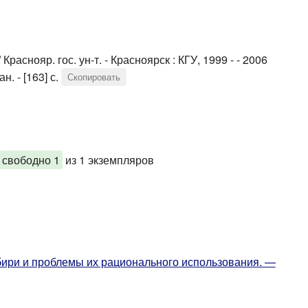
аснояр. гос. ун-т. - Красноярск : КГУ, 1999 - - 2006
. - [163] с.
Скопировать
свободно 1
из 1 экземпляров
бири и проблемы их рационального использования. —