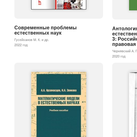
Современные проблемы
Антологи
естественных наук
естестве
3: Россий
Гусейханов М. К. и др.
правова
2022 год
Чернявский А. Г
2020 год