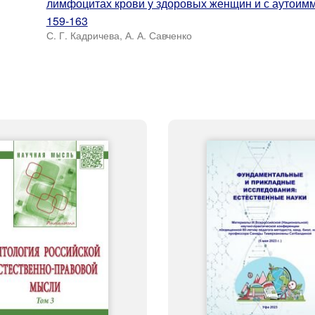
лимфоцитах крови у здоровых женщин и с аутоим
159-163
С. Г. Кадричева, А. А. Савченко