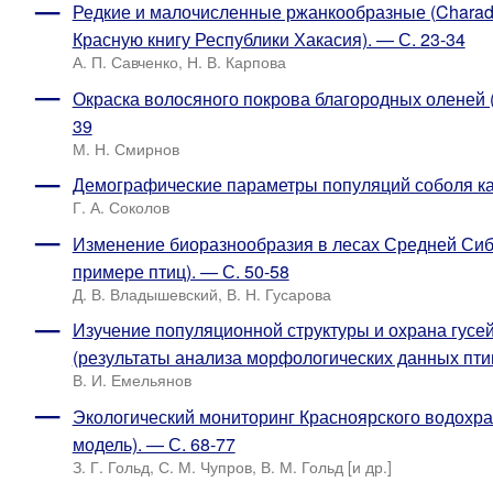
Редкие и малочисленные ржанкообразные (Charadr
Красную книгу Республики Хакасия). — С. 23-34
А. П. Савченко, Н. В. Карпова
Окраска волосяного покрова благородных оленей (C
39
М. Н. Смирнов
Демографические параметры популяций соболя как
Г. А. Соколов
Изменение биоразнообразия в лесах Средней Сиби
примере птиц). — С. 50-58
Д. В. Владышевский, В. Н. Гусарова
Изучение популяционной структуры и охрана гусе
(результаты анализа морфологических данных птиц
В. И. Емельянов
Экологический мониторинг Красноярского водохра
модель). — С. 68-77
З. Г. Гольд, С. М. Чупров, В. М. Гольд [и др.]