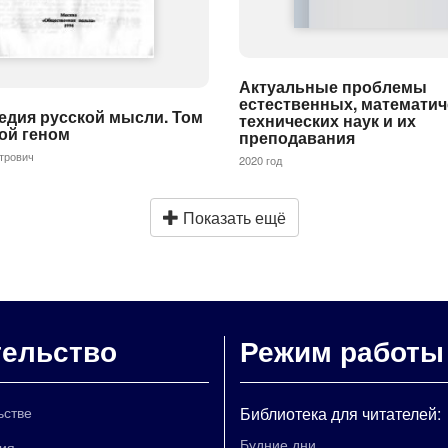
Актуальные проблемы
естественных, математич
едия русской мысли. Том
технических наук и их
ой геном
преподавания
трович
2020 год
Показать ещё
тельство
Режим работы
ьстве
Библиотека для читателей:
Будние дни
ия