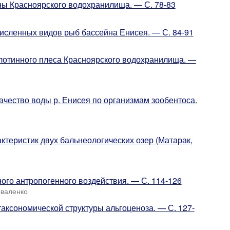
ы Красноярского водохранилища. — С. 78-83
численных видов рыб бассейна Енисея. — С. 84-91
лотинного плеса Красноярского водохранилища. —
ачество воды р. Енисея по организмам зообентоса.
ктеристик двух бальнеологических озер (Матарак,
ого антропогенного воздействия. — С. 114-126
оваленко
аксономической структуры альгоценоза. — С. 127-