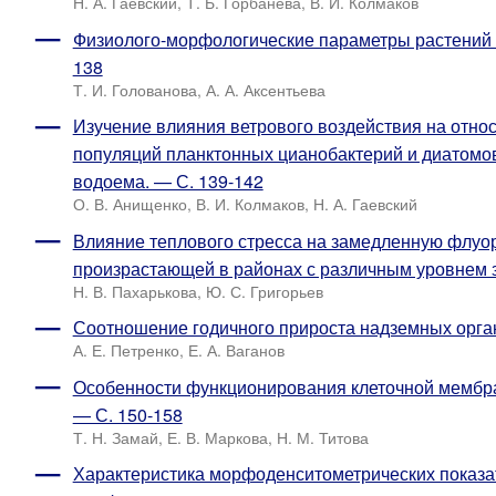
Н. А. Гаевский, Т. Б. Горбанева, В. И. Колмаков
Физиолого-морфологические параметры растений пр
138
Т. И. Голованова, А. А. Аксентьева
Изучение влияния ветрового воздействия на отн
популяций планктонных цианобактерий и диатомо
водоема. — С. 139-142
О. В. Анищенко, В. И. Колмаков, Н. А. Гаевский
Влияние теплового стресса на замедленную флуо
произрастающей в районах с различным уровнем 
Н. В. Пахарькова, Ю. С. Григорьев
Соотношение годичного прироста надземных орган
А. Е. Петренко, Е. А. Ваганов
Особенности функционирования клеточной мембра
— С. 150-158
Т. Н. Замай, Е. В. Маркова, Н. М. Титова
Характеристика морфоденситометрических показа