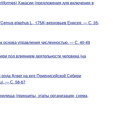
iiformes) Хакасии (предложения для включения в
ervus elaphus L., 1758) верховьев Енисея. — С. 35-
 основа управления численностью. — С. 40-49
ри под влиянием деятельности человека (на
й рода Anser на юге Приенисейской Сибири
). — С. 58-67
нилища (принципы, этапы организации, схема,