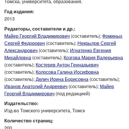
Томска, университета, образования.
Год издания:
2013
Редакторы, составители и др.:
Майер Георгий Владимирович
(составитель);
Фоминых
Сергей Федорович
(составитель);
Некрылов Сергей
Александрович
(составитель);
Игнатенко Евгения
Михайловна
(составитель);
Козгова Мария Валерьевна
(составитель);
Костерев Антон Геннадьевич
(составитель);
Колосова Галина Иосифовна
(составитель);
Делич Ирина Борисовна
(составитель);
Иванов Анатолий Андреевич
(составитель);
Майер
Георгий Владимирович
(под редакцией)
Издательство:
Изд-во Томского университета, Томск
Количество страниц:
200