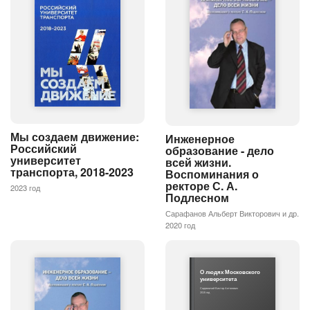
Мы создаем движение:
Инженерное
Российский
образование - дело
университет
всей жизни.
транспорта, 2018-2023
Воспоминания о
ректоре С. А.
2023 год
Подлесном
Сарафанов Альберт Викторович и др.
2020 год
О людях Московского
университета
Садовничий Виктор Антонович
2015 год