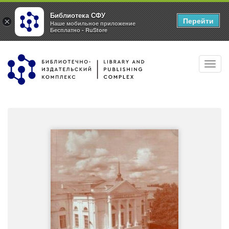
Библиотека СФУ
Перейти
×
Наше мобильное приложение
Бесплатно - RuStore
Перейти
Toggl
к
navig
основному
содержанию