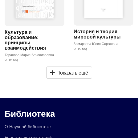
История и теория
Культура и
мировой культуры
образование:
принципы
Замараева Юлия Сергеевна
взаимодействия
2015 год
Тарасова Мария Вячеславовна
2012 год
Показать ещё
Библиотека
О Научной библиотеке
Регистрация читателей