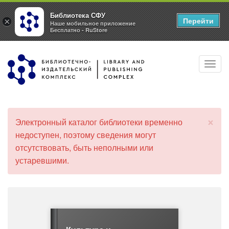
Библиотека СФУ
Перейти
×
Наше мобильное приложение
Бесплатно - RuStore
Перейти
Toggl
к
navig
основному
содержанию
×
Электронный каталог библиотеки временно
С
недоступен, поэтому сведения могут
о
отсутствовать, быть неполными или
о
б
устаревшими.
щ
е
н
и
е
о
б