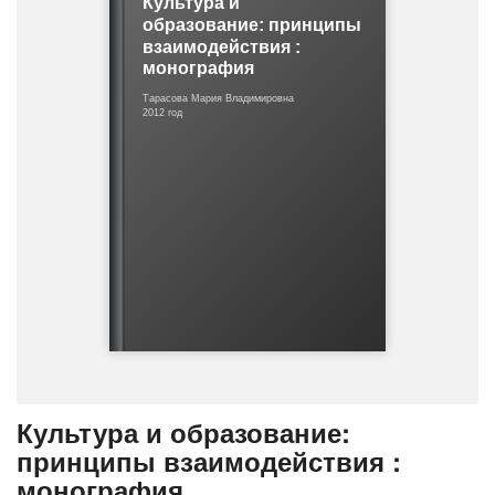
Культура и
о
образование: принципы
ш
взаимодействия :
и
монография
б
к
Тарасова Мария Владимировна
2012 год
е
Культура и образование:
принципы взаимодействия :
монография