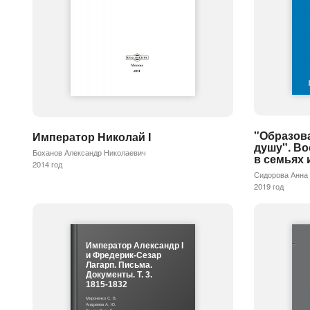
"Образова
Император Николай I
душу". Во
Боханов Александр Николаевич
в семьях
2014 год
Сидорова Анна
2019 год
Император Александр I
и Фредерик-Сезар
Лагарп. Письма.
Документы. Т. 3.
1815-1832
Мироненко С. В.
Андреева А. Ю.