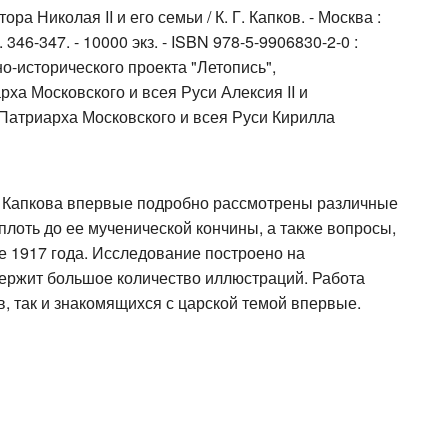
 Николая II и его семьи / К. Г. Капков. - Москва :
с. 346-347. - 10000 экз. - ISBN 978-5-9906830-2-0 :
о-исторического проекта "Летопись",
а Московского и всея Руси Алексия II и
атриарха Московского и всея Руси Кирилла
ча Капкова впервые подробно рассмотрены различные
лоть до ее мученической кончины, а также вопросы,
е 1917 года. Исследование построено на
держит большое количество иллюстраций. Работа
в, так и знакомящихся с царской темой впервые.