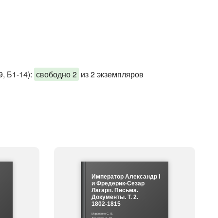
, Б1-14)
:
свободно 2
из 2 экземпляров
Император Александр I
и Фредерик-Сезар
Лагарп. Письма.
Документы. Т. 2.
1802-1815
Мироненко С. В.
Андреева А. Ю.