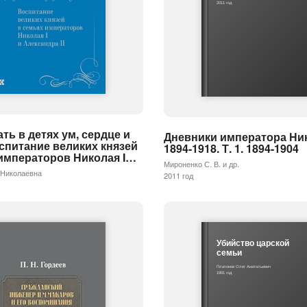
2011 год
ть в детях ум, сердце и
Дневники императора Нико
спитание великих князей
1894-1918. Т. 1. 1894-1904
 императоров Николая I…
Мироненко С. В. и др.
 Николаевна
2011 год
Убийство царской
семьи
Платонов Олег Анатольевич
1991 год