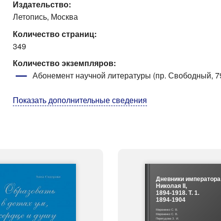
Издательство:
Летопись, Москва
Количество страниц:
349
Количество экземпляров:
Абонемент научной литературы (пр. Свободный, 79
Показать дополнительные сведения
Дневники императора
Николая II,
1894-1918. Т. 1.
1894-1904
Мироненко С. В.
Мироненко С. В.
Перегудова З. И.