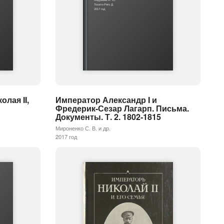
Тозато-Риго Д.
2017 год
лая II,
Император Александр I и
Фредерик-Сезар Лагарп. Письма.
Документы. Т. 2. 1802-1815
Мироненко С. В. и др.
2017 год