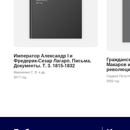
Тозато-Риго Д.
2017 год
Император Александр I и
Гражданск
Фредерик-Сезар Лагарп. Письма.
Макаров и
Документы. Т. 3. 1815-1832
революци
Мироненко С. В. и др.
Гордеев Петр Н
2017 год
2022 год