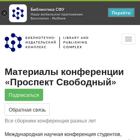
Библиотека СФУ
Перейти
×
Наше мобильное приложение
Бесплатно - RuStore
Перейти
Toggl
к
navig
основному
содержанию
Материалы конференции
«Проспект Свободный»
Подписаться
Обратная связь
Все сборники конференции разных лет
Международная научная конференция студентов,