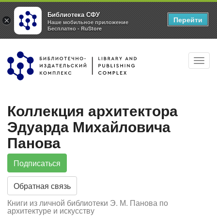
Библиотека СФУ
Перейти
×
Наше мобильное приложение
Бесплатно - RuStore
Перейти
Toggl
к
navig
основному
содержанию
Коллекция архитектора
Эдуарда Михайловича
Панова
Подписаться
Обратная связь
Книги из личной библиотеки Э. М. Панова по
архитектуре и искусству