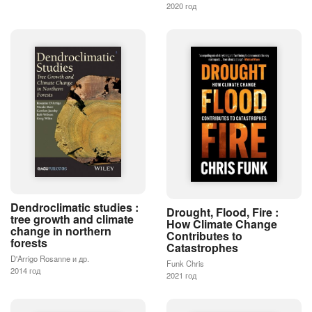
2020 год
Dendroclimatic studies :
Drought, Flood, Fire :
tree growth and climate
How Climate Change
change in northern
Contributes to
forests
Catastrophes
D'Arrigo Rosanne и др.
Funk Chris
2014 год
2021 год