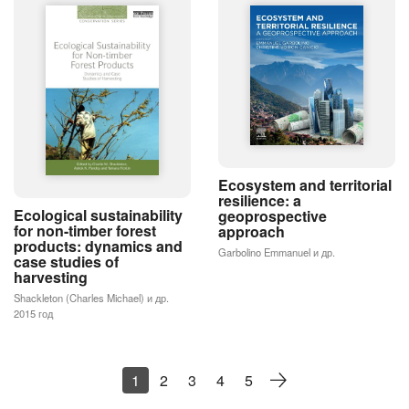
Ecosystem and territorial
resilience: a
Ecological sustainability
geoprospective
for non-timber forest
approach
products: dynamics and
Garbolino Emmanuel и др.
case studies of
harvesting
Shackleton (Charles Michael) и др.
2015 год
1
2
3
4
5