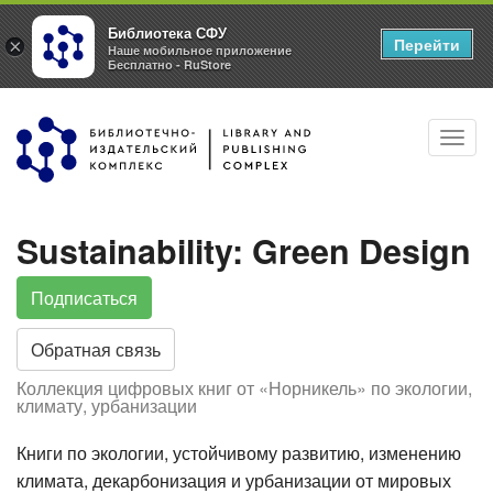
Библиотека СФУ
Перейти
×
Наше мобильное приложение
Бесплатно - RuStore
Перейти
Toggl
к
navig
основному
содержанию
Sustainability: Green Design
Подписаться
Обратная связь
Коллекция цифровых книг от «Норникель» по экологии,
климату, урбанизации
Книги по экологии, устойчивому развитию, изменению
климата, декарбонизация и урбанизации от мировых