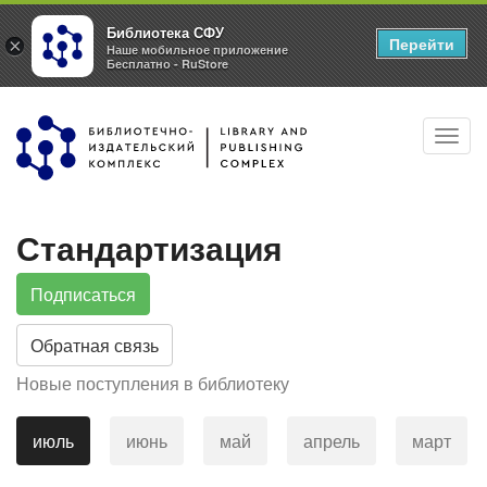
Библиотека СФУ
Перейти
×
Наше мобильное приложение
Бесплатно - RuStore
Перейти
Toggl
к
navig
основному
содержанию
Стандартизация
Подписаться
Обратная связь
Новые поступления в библиотеку
июль
июнь
май
апрель
март