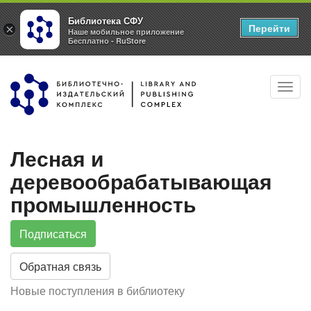
Библиотека СФУ
Перейти
×
Наше мобильное приложение
Бесплатно - RuStore
Перейти
Toggl
к
navig
основному
содержанию
Лесная и
деревообрабатывающая
промышленность
Подписаться
Обратная связь
Новые поступления в библиотеку