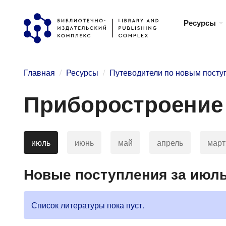
Перейти
Ресурсы
к
основному
содержанию
Главная
Ресурсы
Путеводители по новым пост
Приборостроени
июль
июнь
май
апрель
март
Новые поступления за июль
Список литературы пока пуст.