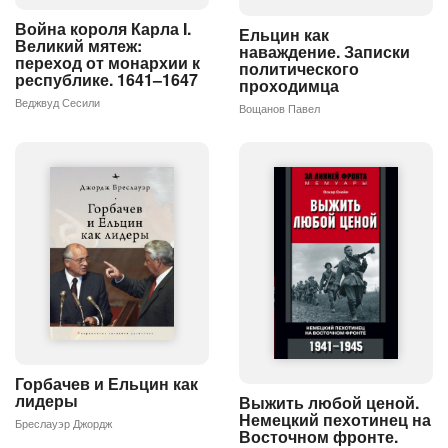
Война короля Карла I.
Ельцин как
Великий мятеж:
наваждение. Записки
переход от монархии к
политического
республике. 1641–1647
проходимца
Веджвуд Сесили
Вощанов Павел
Горбачев и Ельцин как
лидеры
Выжить любой ценой.
Немецкий пехотинец на
Бреслауэр Джордж
Восточном фронте.