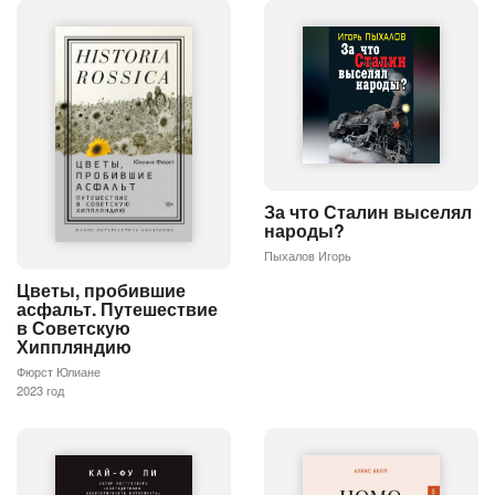
За что Сталин выселял
народы?
Пыхалов Игорь
Цветы, пробившие
асфальт. Путешествие
в Советскую
Хиппляндию
Фюрст Юлиане
2023 год