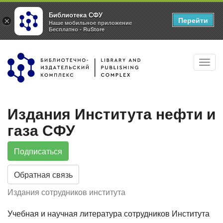
Библиотека СФУ
Перейти
×
Наше мобильное приложение
Бесплатно - RuStore
Перейти
Toggl
к
navig
основному
содержанию
Издания Института нефти и
газа СФУ
Подписаться
Обратная связь
Издания сотрудников института
Учебная и научная литература сотрудников Института