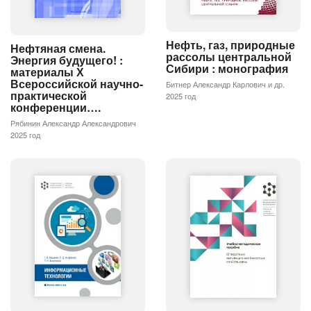
Нефть, газ, природные
Нефтяная смена.
рассолы центральной
Энергия будущего! :
Сибири : монография
материалы Х
Всероссийской научно-
Битнер Александр Карлович и др.
практической
2025 год
конференции….
Рябинин Александр Александрович
2025 год