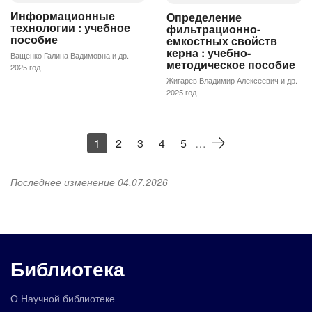
Информационные
Определение
технологии : учебное
фильтрационно-
пособие
емкостных свойств
керна : учебно-
Ващенко Галина Вадимовна и др.
методическое пособие
2025 год
Жигарев Владимир Алексеевич и др.
2025 год
1
2
3
4
5
…
Последнее изменение 04.07.2026
Библиотека
О Научной библиотеке