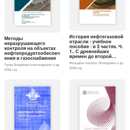
История нефтегазовой
Методы
отрасли : учебное
неразрушающего
пособие : в 3 частях. Ч.
контроля на объектах
1.. С древнейших
нефтепродуктообеспеч
времен до второй…
ения и газоснабжения
Фельдман Альберт Леонидович и др.
Ганжа Владимир Александрович и др.
2026 год
2026 год