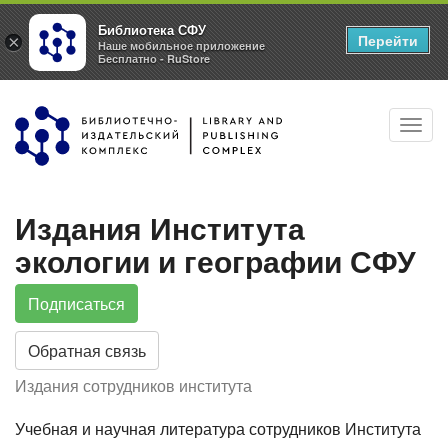
Библиотека СФУ
Перейти
×
Наше мобильное приложение
Бесплатно - RuStore
Перейти
Toggl
к
navig
основному
содержанию
Издания Института
экологии и географии СФУ
Подписаться
Обратная связь
Издания сотрудников института
Учебная и научная литература сотрудников Института