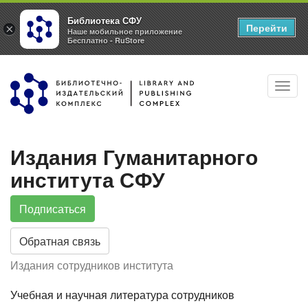
Библиотека СФУ
Перейти
×
Наше мобильное приложение
Бесплатно - RuStore
Перейти
Toggl
к
navig
основному
содержанию
Издания Гуманитарного
института СФУ
Подписаться
Обратная связь
Издания сотрудников института
Учебная и научная литература сотрудников