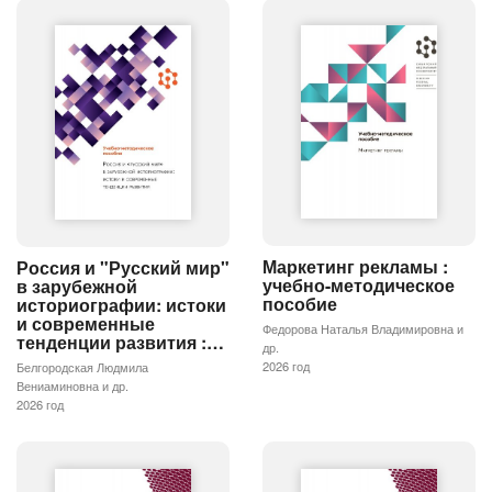
Маркетинг рекламы :
Россия и "Русский мир"
учебно-методическое
в зарубежной
пособие
историографии: истоки
и современные
Федорова Наталья Владимировна и
тенденции развития :…
др.
2026 год
Белгородская Людмила
Вениаминовна и др.
2026 год