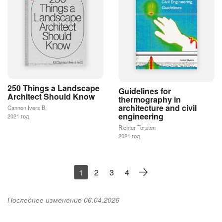
250 Things a Landscape
Guidelines for
Architect Should Know
thermography in
architecture and civil
Cannon Ivers B.
engineering
2021 год
Richter Torsten
2021 год
1
2
3
4
Последнее изменение 06.04.2026