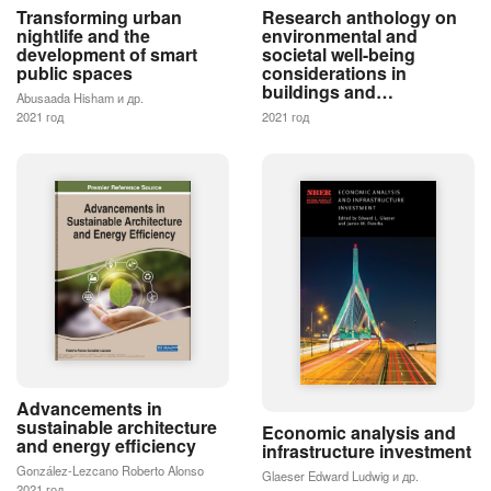
Transforming urban
Research anthology on
nightlife and the
environmental and
development of smart
societal well-being
public spaces
considerations in
buildings and…
Abusaada Hisham и др.
2021 год
2021 год
Advancements in
sustainable architecture
Economic analysis and
and energy efficiency
infrastructure investment
González-Lezcano Roberto Alonso
Glaeser Edward Ludwig и др.
2021 год