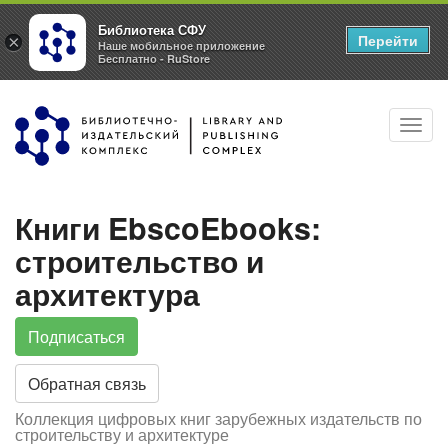
Библиотека СФУ
Перейти
×
Наше мобильное приложение
Бесплатно - RuStore
Перейти
Toggl
к
navig
основному
содержанию
Книги EbscoEbooks:
строительство и
архитектура
Подписаться
Обратная связь
Коллекция цифровых книг зарубежных издательств по
строительству и архитектуре