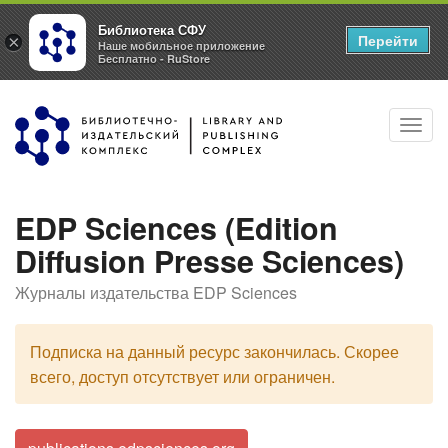
Библиотека СФУ
Перейти
×
Наше мобильное приложение
Бесплатно - RuStore
Перейти
Toggl
к
navig
основному
содержанию
EDP Sciences (Edition
Diffusion Presse Sciences)
Журналы издательства EDP Sciences
Подписка на данный ресурс закончилась. Скорее
всего, доступ отсутствует или ограничен.