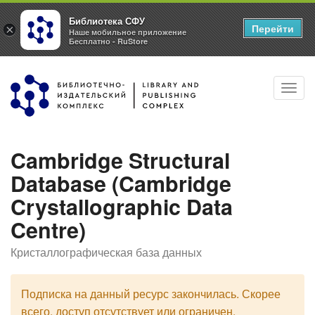
Библиотека СФУ
Перейти
×
Наше мобильное приложение
Бесплатно - RuStore
Перейти
Toggl
к
navig
основному
содержанию
Cambridge Structural
Database (Cambridge
Crystallographic Data
Centre)
Кристаллографическая база данных
Подписка на данный ресурс закончилась. Скорее
всего, доступ отсутствует или ограничен.