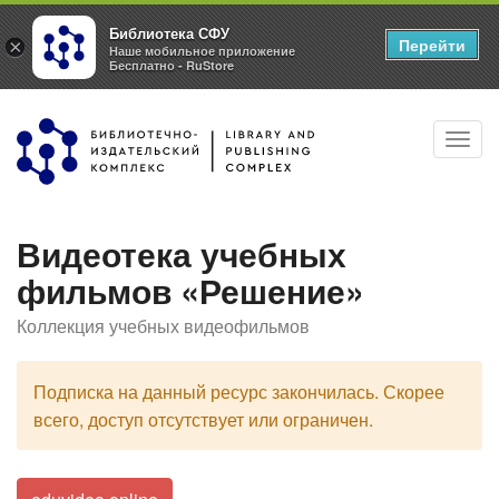
Библиотека СФУ
Перейти
×
Наше мобильное приложение
Бесплатно - RuStore
Перейти
Toggl
к
navig
основному
содержанию
Видеотека учебных
фильмов «Решение»
Коллекция учебных видеофильмов
Подписка на данный ресурс закончилась. Скорее
всего, доступ отсутствует или ограничен.