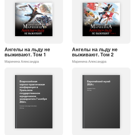
Ангелы на льду не
Ангелы на льду не
выживают. Том 2
выживают. Том 1
Маринина Александра
Маринина Александра
Всероссийская
Европейский музей
научно-практическая
2014 г.
конференция в
Зубарева Ольга
Уральском
2014 год
государственном
юридическом
университете 7 ноября
2014 г.
Беляков Александр Алексеевич
2014 год