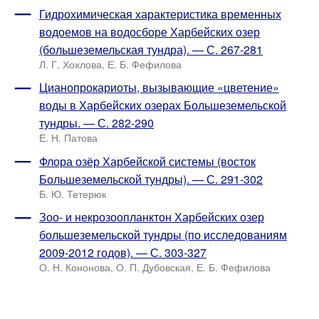
Гидрохимическая характеристика временных
водоемов на водосборе Харбейских озер
(большеземельская тундра). — С. 267-281
Л. Г. Хохлова, Е. Б. Фефилова
Цианопрокариоты, вызывающие «цветение»
воды в Харбейских озерах Большеземельской
тундры. — С. 282-290
Е. Н. Патова
Флора озёр Харбейской системы (восток
Большеземельской тундры). — С. 291-302
Б. Ю. Тетерюк
Зоо- и некрозоопланктон Харбейских озер
большеземельской тундры (по исследованиям
2009-2012 годов). — С. 303-327
О. Н. Кононова, О. П. Дубовская, Е. Б. Фефилова