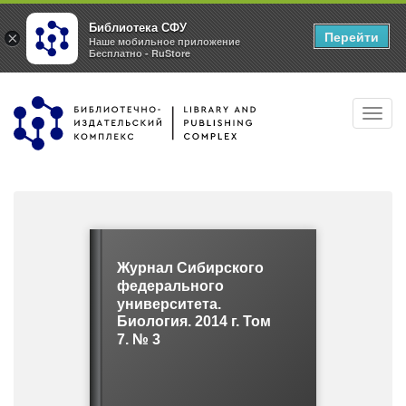
Библиотека СФУ
Перейти
×
Наше мобильное приложение
Бесплатно - RuStore
Перейти
Toggl
к
navig
основному
содержанию
Журнал Сибирского
федерального
университета.
Биология. 2014 г. Том
7. № 3