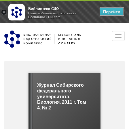
Библиотека СФУ
Перейти
×
Наше мобильное приложение
Бесплатно - RuStore
Перейти
Toggl
к
navig
основному
содержанию
Журнал Сибирского
федерального
университета.
Биология. 2011 г. Том
4. № 2