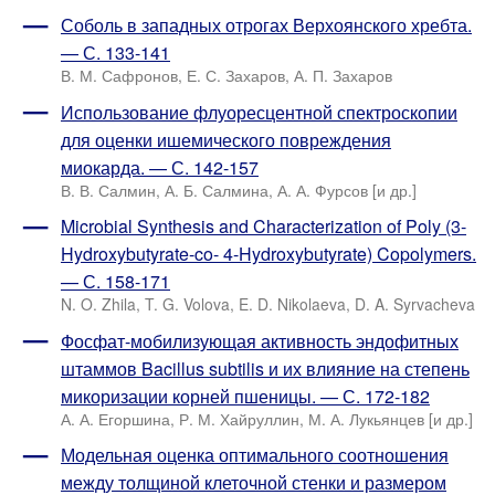
Соболь в западных отрогах Верхоянского хребта.
— С. 133-141
В. М. Сафронов, Е. С. Захаров, А. П. Захаров
Использование флуоресцентной спектроскопии
для оценки ишемического повреждения
миокарда. — С. 142-157
В. В. Салмин, А. Б. Салмина, А. А. Фурсов [и др.]
Microbial Synthesis and Characterization of Poly (3-
Hydroxybutyrate-co- 4-Hydroxybutyrate) Copolymers.
— С. 158-171
N. O. Zhila, T. G. Volova, E. D. Nikolaeva, D. A. Syrvacheva
Фосфат-мобилизующая активность эндофитных
штаммов Bacillus subtilis и их влияние на степень
микоризации корней пшеницы. — С. 172-182
А. А. Егоршина, Р. М. Хайруллин, М. А. Лукьянцев [и др.]
Модельная оценка оптимального соотношения
между толщиной клеточной стенки и размером