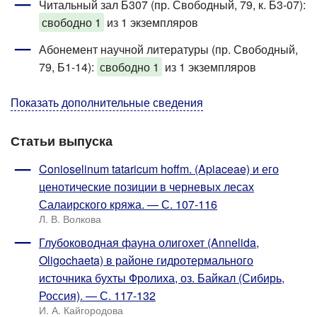
Читальный зал Б307 (пр. Свободный, 79, к. Б3-07)
:
свободно 1
из 1 экземпляров
Абонемент научной литературы (пр. Свободный,
79, Б1-14)
:
свободно 1
из 1 экземпляров
Показать дополнительные сведения
Статьи выпуска
Conioselinum tataricum hoffm. (Apiaceae) и его
ценотические позиции в черневых лесах
Салаирского кряжа. — С. 107-116
Л. В. Волкова
Глубоководная фауна олигохет (Annelida,
Oligochaeta) в районе гидротермального
источника бухты Фролиха, оз. Байкал (Сибирь,
Россия). — С. 117-132
И. А. Кайгородова