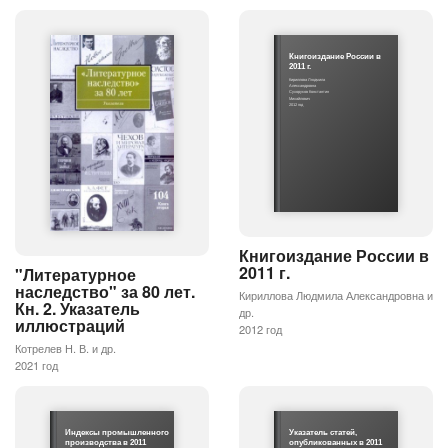
Книгоиздание России в
2011 г.
Кириллова Людмила
Александровна
Сухоруков Константин
Михайлович
2012 год
Книгоиздание России в
2011 г.
"Литературное
наследство" за 80 лет.
Кириллова Людмила Александровна и
Кн. 2. Указатель
др.
иллюстраций
2012 год
Котрелев Н. В. и др.
2021 год
Индексы промышленного
Указатель статей,
производства в 2011
опубликованных в 2011