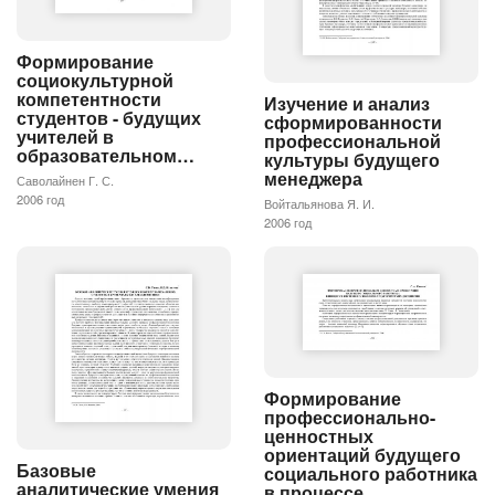
Формирование
социокультурной
компетентности
Изучение и анализ
студентов - будущих
сформированности
учителей в
профессиональной
образовательном…
культуры будущего
менеджера
Саволайнен Г. С.
2006 год
Войтальянова Я. И.
2006 год
Формирование
профессионально-
ценностных
ориентаций будущего
Базовые
социального работника
аналитические умения
в процессе…