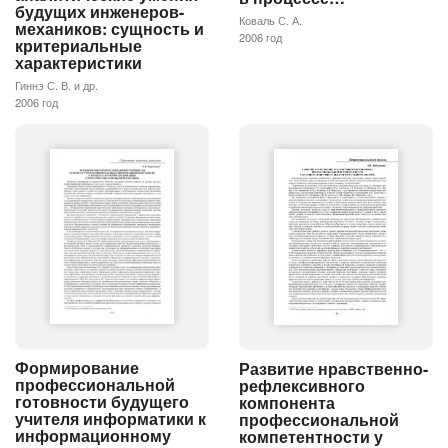
будущих инженеров-
Коваль С. А.
механиков: сущность и
2006 год
критериальные
характеристики
Гиннэ С. В. и др.
2006 год
Формирование
Развитие нравственно-
профессиональной
рефлексивного
готовности будущего
компонента
учителя информатики к
профессиональной
информационному
компетентности у