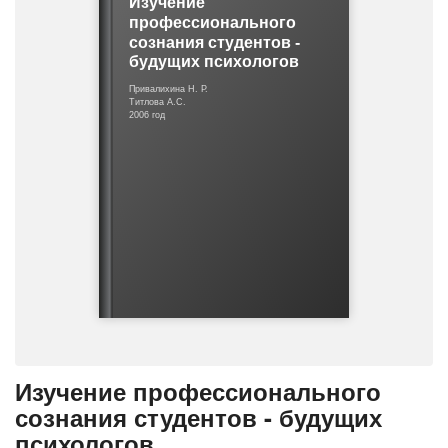
Изучение
о
профессионального
ш
сознания студентов -
и
будущих психологов
б
к
Привалихина Н. Р.
Титлова А.С.
е
2006 год
Изучение профессионального
сознания студентов - будущих
психологов