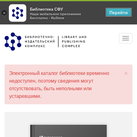
Библиотека СФУ
Перейти
×
Наше мобильное приложение
Бесплатно - RuStore
Перейти
Toggl
к
navig
основному
содержанию
×
Электронный каталог библиотеки временно
С
недоступен, поэтому сведения могут
о
отсутствовать, быть неполными или
о
б
устаревшими.
щ
е
н
и
е
о
б