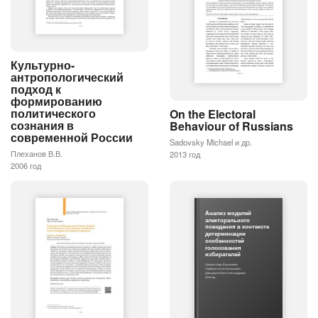
Культурно-
антропологический
подход к
формированию
политического
On the Electoral
сознания в
Behaviour of Russians
современной России
Sadovsky Michael и др.
Плеханов В.В.
2013 год
2006 год
Анализ моделей
электорального
поведения в контексте
детерминации
особенностей
голосования
избирателей
Грошев Игорь Васильевич
Горбенко Антон Васильевич
Давыдова Юлия Александровна
2019 год