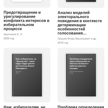
Предотвращение и
Анализ моделей
урегулирование
электорального
конфликта интересов в
поведения в контексте
избирательном
детерминации
процессе
особенностей
голосования…
Акунченко Е. А.
2023 год
Грошев Игорь Васильевич и др.
2019 год
Нам, избирателям, не
Проблема определения
"фиолетово", какие
круга избирателей на
кадры будут решать
местных выборах в
все после выборов
районах крупных
Президента
городов
Триль Борис
Трубилов Георгий Владимирович
2012 год
2017 год
Нам, избирателям, не
Проблема определения