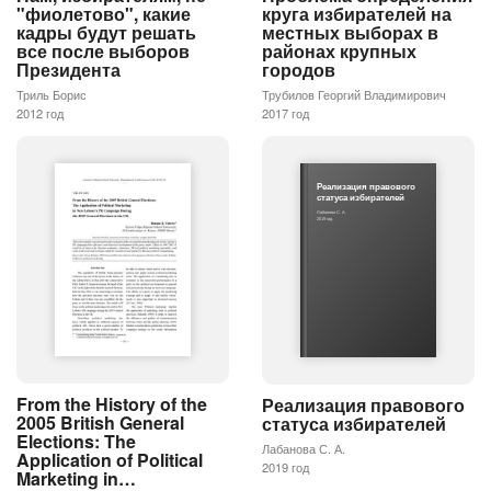
"фиолетово", какие
круга избирателей на
кадры будут решать
местных выборах в
все после выборов
районах крупных
Президента
городов
Триль Борис
Трубилов Георгий Владимирович
2012 год
2017 год
Реализация правового
статуса избирателей
Лабанова С. А.
2019 год
From the History of the
Реализация правового
2005 British General
статуса избирателей
Elections: The
Лабанова С. А.
Application of Political
2019 год
Marketing in…