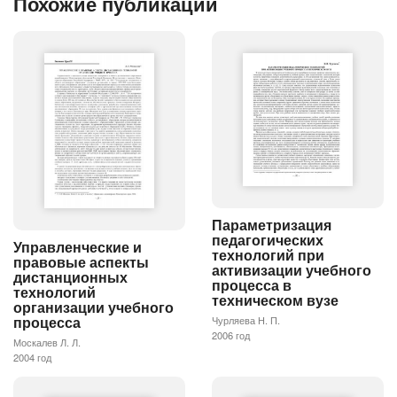
Похожие публикации
Параметризация
педагогических
Управленческие и
технологий при
правовые аспекты
активизации учебного
дистанционных
процесса в
технологий
техническом вузе
организации учебного
процесса
Чурляева Н. П.
2006 год
Москалев Л. Л.
2004 год