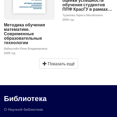
оценки успешности
обучения студентов
ППФ КрасГУ в рамках…
Туранова Лариса Михайловна
2006 год
Методика обучения
математике.
Современные
образовательные
технологии
Вайнштейн Юлия Владимировна
2026 год
Показать ещё
Библиотека
О Научной библиотеке