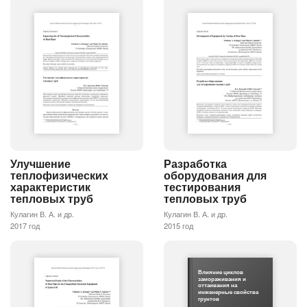
Улучшение
Разработка
теплофизических
оборудования для
характеристик
тестирования
тепловых труб
тепловых труб
Кулагин В. А. и др.
Кулагин В. А. и др.
2017 год
2015 год
Влияние циклов
замораживания и
оттаивания на
инженерные свойства
грунтов