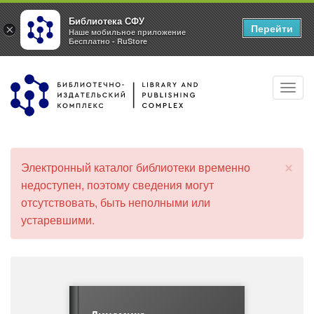
Библиотека СФУ
Перейти
×
Наше мобильное приложение
Бесплатно - RuStore
Перейти
Toggl
к
navig
основному
содержанию
×
Электронный каталог библиотеки временно
С
недоступен, поэтому сведения могут
о
отсутствовать, быть неполными или
о
б
устаревшими.
щ
е
н
и
е
о
б