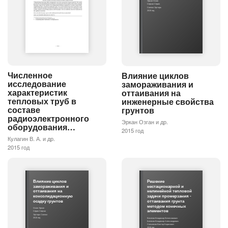
Эркан Озган
Серкан Серин
Сонгюл Эртюрк
2015 год
Численное
Влияние циклов
исследование
замораживания и
характеристик
оттаивания на
тепловых труб в
инженерные свойства
составе
грунтов
радиоэлектронного
Эркан Озган и др.
оборудования…
2015 год
Кулагин В. А. и др.
2015 год
Влияние циклов
Решение
замораживания и
нестационарной и
оттаивания на
нелинейной тепловой
консолидационную
задачи промерзания -
осадку грунтов
оттаивания грунта
методом конечных
Озган Эркан
элементов
Серин Серкан
Эртюрк Сонгюл
2015 год
Веселов Владимир Вячеславович
Беляков Владимир Александрович
Сальников Виктор Борисович
2015 год