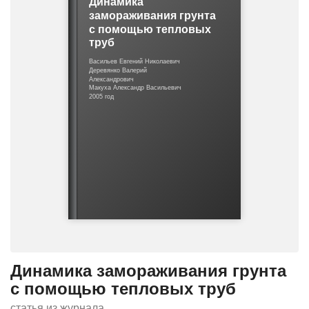
Динамика
о
замораживания грунта
ш
с помощью тепловых
и
труб
б
к
Васильев Евгений Николаевич
Деревянко Валерий
е
Александрович
Макуха Александр Васильевич
2005 год
Динамика замораживания грунта
с помощью тепловых труб
статья из журнала