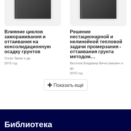
Влияние циклов
Решение
замораживания и
нестационарной и
оттаивания на
нелинейной тепловой
консолидационную
задачи промерзания -
осадку грунтов
оттаивания грунта
методом…
Озган Эркан и др.
2015 год
Веселов Владимир Вячеславович и
др.
2015 год
Показать ещё
Библиотека