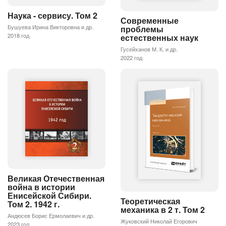
Наука - сервису. Том 2
Современные
Бушуева Ирина Викторовна и др.
проблемы
2018 год
естественных наук
Гусейханов М. К. и др.
2022 год
Великая Отечественная
война в истории
Енисейской Сибири.
Теоретическая
Том 2. 1942 г.
механика в 2 т. Том 2
Андюсев Борис Ермолаевич и др.
Жуковский Николай Егорович
2023 год