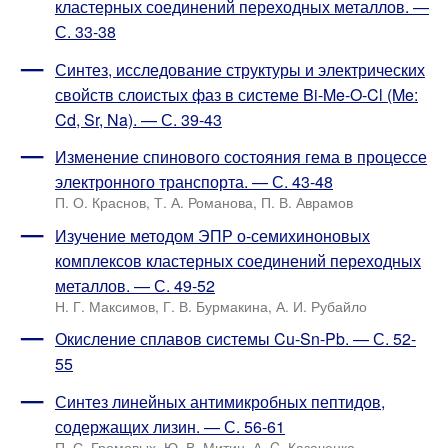
кластерных соединений переходных металлов. —
С. 33-38
Синтез, исследование структуры и электрических
свойств слоистых фаз в системе Bi-Me-O-Cl (Me:
Cd, Sr, Na). — С. 39-43
Изменение спинового состояния гема в процессе
электронного транспорта. — С. 43-48
П. О. Краснов, Т. А. Романова, П. В. Аврамов
Изучение методом ЭПР о-семихиноновых
комплексов кластерных соединений переходных
металлов. — С. 49-52
Н. Г. Максимов, Г. В. Бурмакина, А. И. Рубайло
Окисление сплавов системы Cu-Sn-Pb. — С. 52-
55
Синтез линейных антимикробных пептидов,
содержащих лизин. — С. 56-61
П. С. Громовых, Ю. В. Митин, А. C. Казаченко