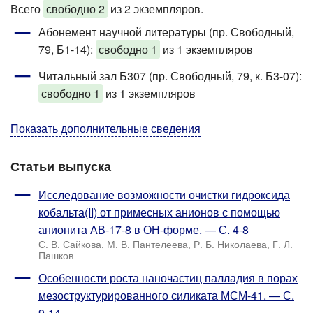
Всего
свободно 2
из 2 экземпляров.
Абонемент научной литературы (пр. Свободный,
79, Б1-14)
:
свободно 1
из 1 экземпляров
Читальный зал Б307 (пр. Свободный, 79, к. Б3-07)
:
свободно 1
из 1 экземпляров
Показать дополнительные сведения
Статьи выпуска
Исследование возможности очистки гидроксида
кобальта(II) от примесных анионов с помощью
анионита АВ-17-8 в ОН-форме. — С. 4-8
С. В. Сайкова, М. В. Пантелеева, Р. Б. Николаева, Г. Л.
Пашков
Особенности роста наночастиц палладия в порах
мезоструктурированного силиката МСМ-41. — С.
9-14