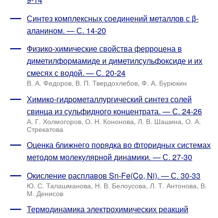
Синтез комплексных соединений металлов с β-
аланином. — С. 14-20
Физико-химические свойства ферроцена в
диметилформамиде и диметилсульфоксиде и их
смесях с водой. — С. 20-24
В. А. Федоров, В. П. Твердохлебов, Ф. А. Бурюкин
Химико-гидрометаллургический синтез солей
свинца из сульфидного концентрата. — С. 24-26
А. Г. Холмогоров, О. Н. Кононова, Л. В. Шашина, О. А.
Стрекатова
Оценка ближнего порядка во фторидных системах
методом молекулярной динамики. — С. 27-30
Окисление расплавов Sn-Fe(Co, Ni). — С. 30-33
Ю. С. Талашманова, Н. В. Белоусова, Л. Т. Антонова, В.
М. Денисов
Термодинамика электрохимических реакций