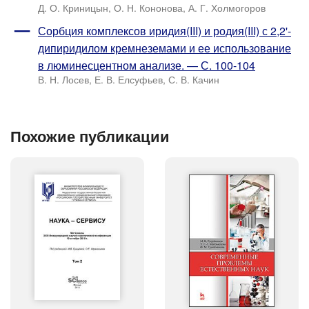
Д. О. Криницын, О. Н. Кононова, А. Г. Холмогоров
Сорбция комплексов иридия(III) и родия(III) с 2,2'-
дипиридилом кремнеземами и ее использование
в люминесцентном анализе. — С. 100-104
В. Н. Лосев, Е. В. Елсуфьев, С. В. Качин
Похожие публикации