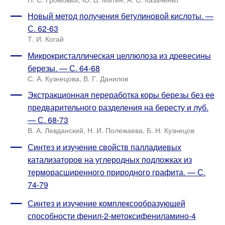
Новый метод получения бетулиновой кислоты. —
С. 62-63
Т. И. Когай
Микрокристаллическая целлюлоза из древесины
березы. — С. 64-68
С. А. Кузнецова, В. Г. Данилов
Экстракционная переработка коры березы без ее
предварительного разделения на бересту и луб.
— С. 68-73
В. А. Левданский, Н. И. Полежаева, Б. Н. Кузнецов
Синтез и изучение свойств палладиевых
катализаторов на углеродных подложках из
терморасширенного природного графита. — С.
74-79
Синтез и изучение комплексообразующей
способности фенил-2-метоксифениламино-4