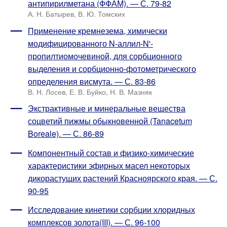
антипирилметана (ФФАМ). — С. 79-82
А. Н. Батырев, В. Ю. Томских
Применение кремнезема, химически
модифицированного N-аллил-N'-
пропилтиомочевиной, для сорбционного
выделения и сорбционно-фотометрического
определения висмута. — С. 83-86
В. Н. Лосев, Е. В. Буйко, Н. В. Мазняк
Экстрактивные и минеральные вещества
соцветий пижмы обыкновенной (Tanacetum
Boreale). — С. 86-89
Компонентный состав и физико-химические
характеристики эфирных масел некоторых
дикорастущих растений Красноярского края. — С.
90-95
Исследование кинетики сорбции хлоридных
комплексов золота(III). — С. 96-100