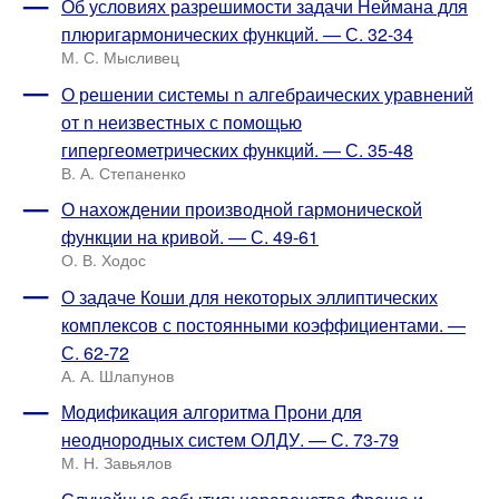
Об условиях разрешимости задачи Неймана для
плюригармонических функций. — С. 32-34
М. С. Мысливец
О решении системы n алгебраических уравнений
от n неизвестных с помощью
гипергеометрических функций. — С. 35-48
В. А. Степаненко
О нахождении производной гармонической
функции на кривой. — С. 49-61
О. В. Ходос
О задаче Коши для некоторых эллиптических
комплексов с постоянными коэффициентами. —
С. 62-72
А. А. Шлапунов
Модификация алгоритма Прони для
неоднородных систем ОЛДУ. — С. 73-79
М. Н. Завьялов