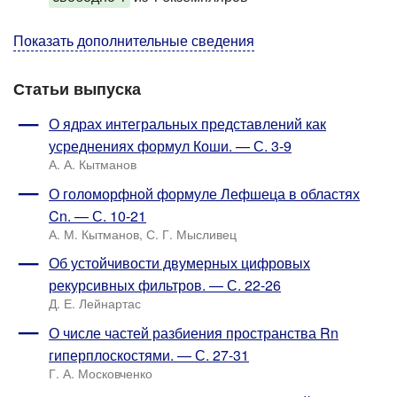
Показать дополнительные сведения
Статьи выпуска
О ядрах интегральных представлений как
усреднениях формул Коши. — С. 3-9
А. А. Кытманов
О голоморфной формуле Лефшеца в областях
Cn. — С. 10-21
А. М. Кытманов, С. Г. Мысливец
Об устойчивости двумерных цифровых
рекурсивных фильтров. — С. 22-26
Д. Е. Лейнартас
О числе частей разбиения пространства Rn
гиперплоскостями. — С. 27-31
Г. А. Московченко