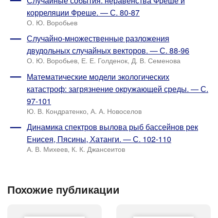
Случайные события: неравенства Фреше и
корреляции Фреше. — С. 80-87
О. Ю. Воробьев
Случайно-множественные разложения
двудольных случайных векторов. — С. 88-96
О. Ю. Воробьев, Е. Е. Голденок, Д. В. Семенова
Математические модели экологических
катастроф: загрязнение окружающей среды. — С.
97-101
Ю. В. Кондратенко, А. А. Новоселов
Динамика спектров вылова рыб бассейнов рек
Енисея, Пясины, Хатанги. — С. 102-110
А. В. Михеев, К. К. Джансеитов
Похожие публикации