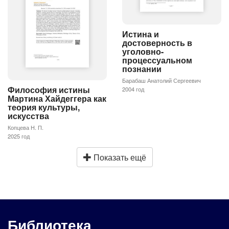
Истина и
достоверность в
уголовно-
процессуальном
познании
Барабаш Анатолий Сергеевич
Философия истины
2004 год
Мартина Хайдеггера как
теория культуры,
искусства
Копцева Н. П.
2025 год
Показать ещё
Библиотека