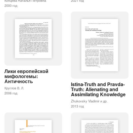
Копцева Наталья Петровна
2021 год
2000 год
Лики европейской
мифологемы:
Античность
Istina-Truth and Pravda-
Круглов В. Л.
Truth: Alienating and
2006 год
Assimilating Knowledge
Zhukovsky Vladimir и др.
2013 год