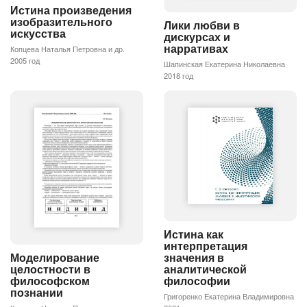
Истина произведения
изобразительного
Лики любви в
искусства
дискурсах и
нарративах
Копцева Наталья Петровна и др.
2005 год
Шапинская Екатерина Николаевна
2018 год
Истина как
интерпретация
Моделирование
значения в
целостности в
аналитической
философском
философии
познании
Григоренко Екатерина Владимировна