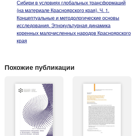
Сибири в условиях глобальных трансформаций
(на материале Красноярского края). Ч. 1.
Концептуальные и методологические основы
исследования. Этнокультурная динамика
коренных малочисленных народов Красноярского
края
Похожие публикации