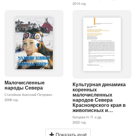
2014 год
Малочисленные
Культурная динамика
народы Севера
коренных
малочисленных
Статейнов Анатолий Петрович
народов Севера
2008 год
Красноярского края в
живописных и…
Копцева Н. П. и др.
2022 год
Показать ещё