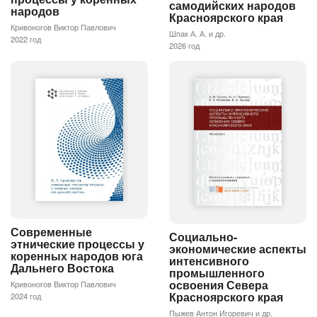
самодийских народов
народов
Красноярского края
Кривоногов Виктор Павлович
Шпак А. А. и др.
2022 год
2026 год
Современные
Социально-
этнические процессы у
экономические аспекты
коренных народов юга
интенсивного
Дальнего Востока
промышленного
освоения Севера
Кривоногов Виктор Павлович
Красноярского края
2024 год
Пыжев Антон Игоревич и др.