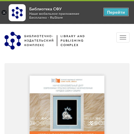
Библиотека СФУ
Перейти
×
Наше мобильное приложение
Бесплатно - RuStore
Перейти
Toggl
к
navig
основному
содержанию