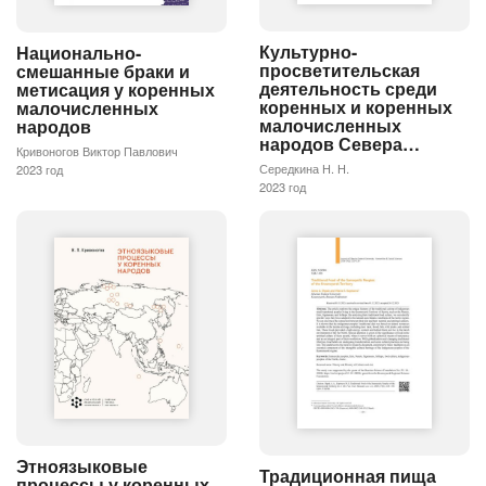
Культурно-
Национально-
просветительская
смешанные браки и
деятельность среди
метисация у коренных
коренных и коренных
малочисленных
малочисленных
народов
народов Севера…
Кривоногов Виктор Павлович
Середкина Н. Н.
2023 год
2023 год
Этноязыковые
Традиционная пища
процессы у коренных