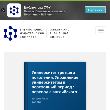
Библиотека СФУ
Перейти
×
Наше мобильное приложение
Бесплатно - RuStore
Перейти
Toggl
к
navig
основному
содержанию
Университет третьего
поколения. Управление
университетом в
переходный период :
перевод с английского
Виссема Йохан Г.
2016 год