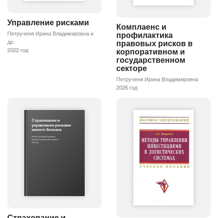
Управление рисками
Комплаенс и
профилактика
Петрученя Ирина Владимировна и
правовых рисков в
др.
корпоративном и
2022 год
государственном
секторе
Петрученя Ирина Владимировна
2026 год
Страхование и
управление рисками
малого бизнеса
Каячев Геннадий Федорович
Каячева Людмила Викторовна
2015 год
Страхование и