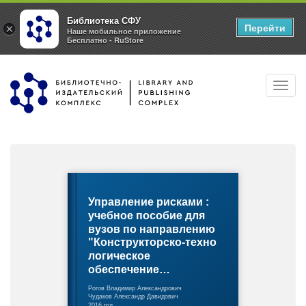
Библиотека СФУ
Перейти
×
Наше мобильное приложение
Бесплатно - RuStore
Перейти
Toggl
к
navig
основному
содержанию
Управление рисками :
учебное пособие для
вузов по направлению
"Конструкторско-техно
логическое
обеспечение…
Рогов Владимир Александрович
Чудаков Александр Давидович
2016 год