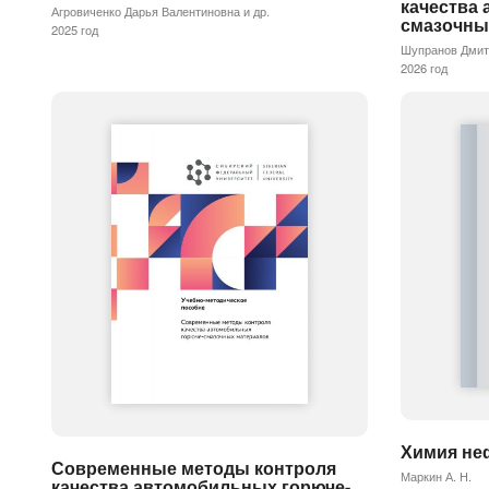
качества
Агровиченко Дарья Валентиновна и др.
смазочны
2025 год
Шупранов Дмитр
2026 год
Химия неф
Современные методы контроля
Маркин А. Н.
качества автомобильных горюче-