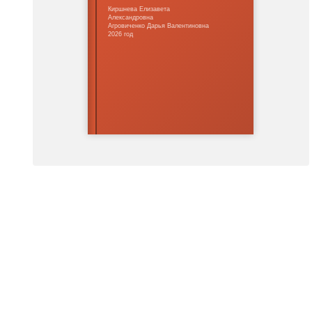
Киршнева Елизавета
Александровна
Агровиченко Дарья Валентиновна
2026 год