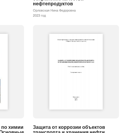
нефтепродуктов
Орловская Нина Федоровна
2023 год
 по химии
Защита от коррозии объектов
. Основные
транспорта и хранения нефти,