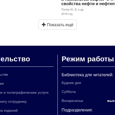
свойства нефти и нефте
Попов Ю. В. и др.
2019 год
Показать ещё
тельство
Режим работы
ьстве
Библиотека для читателей:
Будние дни
ия
Суббота
е и полиграфические услуги
Воскресенье
вых
книгу сотруднику
Подразделения:
ка изданий