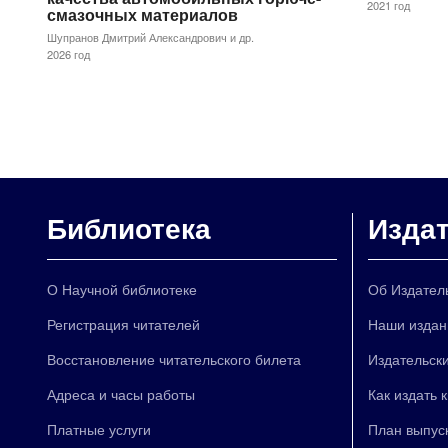
2021 год
смазочных материалов
Шупранов Дмитрий Александрович и др.
2026 год
Библиотека
Изда
О Научной библиотеке
Об Издател
Регистрация читателей
Наши издан
Восстановление читательского билета
Издательски
Адреса и часы работы
Как издать 
Платные услуги
План выпус