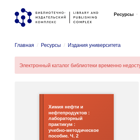
Перейти
Ресурсы
к
основному
содержанию
Главная
Ресурсы
Издания университета
Электронный каталог библиотеки временно недосту
Сообщение
об
ошибке
Химия нефти и
нефтепродуктов :
лабораторный
практикум :
учебно-методическое
пособие. Ч. 2