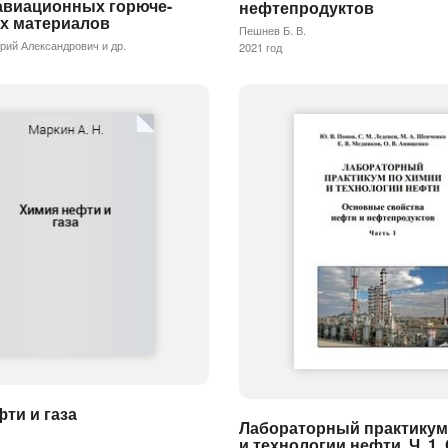
 авиационных горюче-
нефтепродуктов
х материалов
Пешнев Б. В.
ий Александрович и др.
2021 год
ти и газа
Лабораторный практикум
и технологии нефти. Ч. 1